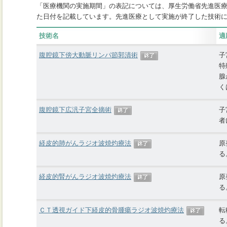
「医療機関の実施期間」の表記については、厚生労働省先進医
た日付を記載しています。先進医療として実施が終了した技術
技術名
適
腹腔鏡下傍大動脈リンパ節郭清術
子
特
腺
く
腹腔鏡下広汎子宮全摘術
子
者
経皮的肺がんラジオ波焼灼療法
原
る
経皮的腎がんラジオ波焼灼療法
原
る
ＣＴ透視ガイド下経皮的骨腫瘍ラジオ波焼灼療法
転
る