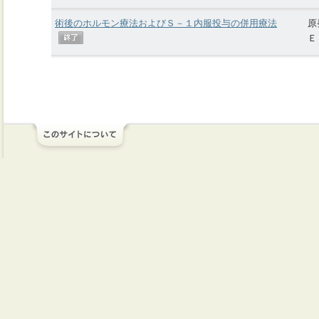
術後のホルモン療法およびＳ－１内服投与の併用療法
原
Ｅ