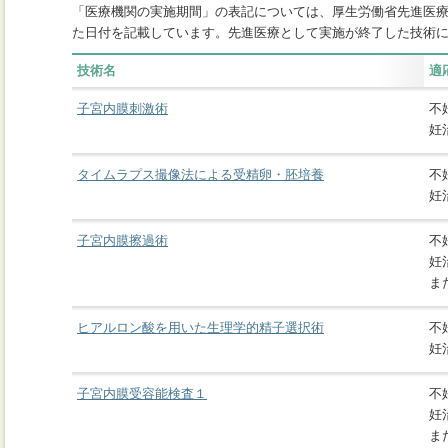
「医療機関の実施期間」の表記については、厚生労働省先進医
た日付を記載しています。先進医療として実施が終了した技術
技術名
適
子宮内膜刺激術
不
妊
タイムラプス撮像法による受精卵・胚培養
不
妊
子宮内膜擦過術
不
妊
ま
ヒアルロン酸を用いた生理学的精子選択術
不
妊
子宮内膜受容能検査１
不
妊
ま