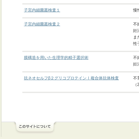
子宮内細菌叢検査１
慢
子宮内細菌叢検査２
不
妊
ま
性
膜構造を用いた生理学的精子選択術
不
妊
抗ネオセルフβ２グリコプロテインⅠ複合体抗体検査
不
（