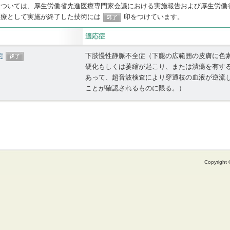
については、厚生労働省先進医療専門家会議における実施報告および厚生労働
医療として実施が終了した技術には
印をつけています。
適応症
術
下肢慢性静脈不全症（下腿の広範囲の皮膚に色
硬化もしくは萎縮が起こり、または潰瘍を有す
あって、超音波検査により穿通枝の血液が逆流
ことが確認されるものに限る。）
Copyright ©