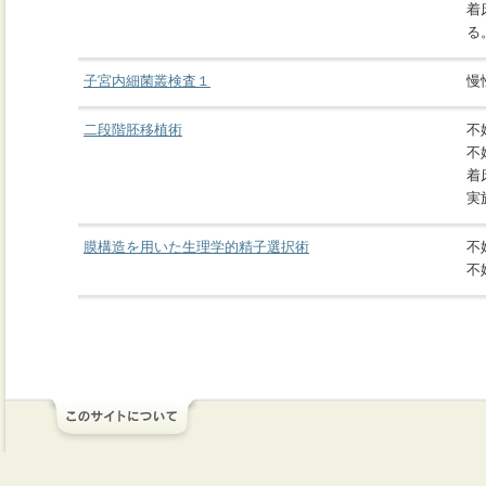
着
る
子宮内細菌叢検査１
慢
二段階胚移植術
不
不
着
実
膜構造を用いた生理学的精子選択術
不
不