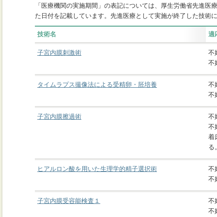
「医療機関の実施期間」の表記については、厚生労働省先進医
た日付を記載しています。先進医療として実施が終了した技術
技術名
適
子宮内膜刺激術
不
不
タイムラプス撮像法による受精卵・胚培養
不
不
子宮内膜擦過術
不
不
着
る
ヒアルロン酸を用いた生理学的精子選択術
不
不
子宮内膜受容能検査１
不
不