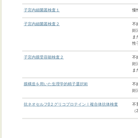
子宮内細菌叢検査１
慢
子宮内細菌叢検査２
不
妊
ま
性
子宮内膜受容能検査２
不
妊
ま
膜構造を用いた生理学的精子選択術
不
妊
抗ネオセルフβ２グリコプロテインⅠ複合体抗体検査
不
（