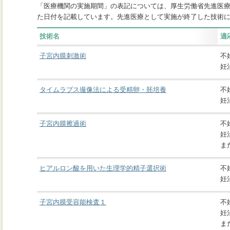
「医療機関の実施期間」の表記については、厚生労働省先進医
た日付を記載しています。先進医療として実施が終了した技術
技術名
適
子宮内膜刺激術
不
妊
タイムラプス撮像法による受精卵・胚培養
不
妊
子宮内膜擦過術
不
妊
ま
ヒアルロン酸を用いた生理学的精子選択術
不
妊
子宮内膜受容能検査１
不
妊
ま