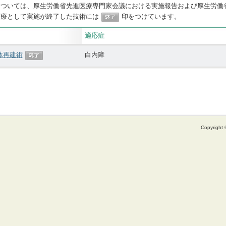
については、厚生労働省先進医療専門家会議における実施報告および厚生労働
医療として実施が終了した技術には
印をつけています。
適応症
体再建術
白内障
Copyright ©