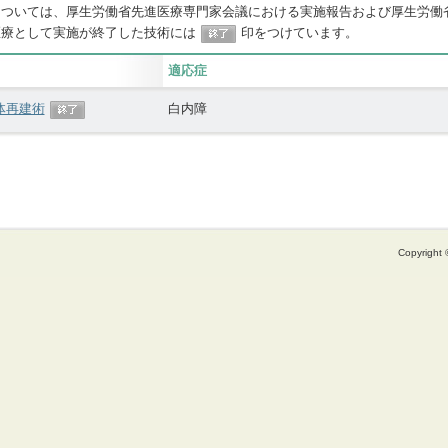
については、厚生労働省先進医療専門家会議における実施報告および厚生労働
医療として実施が終了した技術には
印をつけています。
適応症
体再建術
白内障
Copyright ©