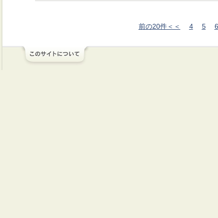
前の20件＜＜
4
5