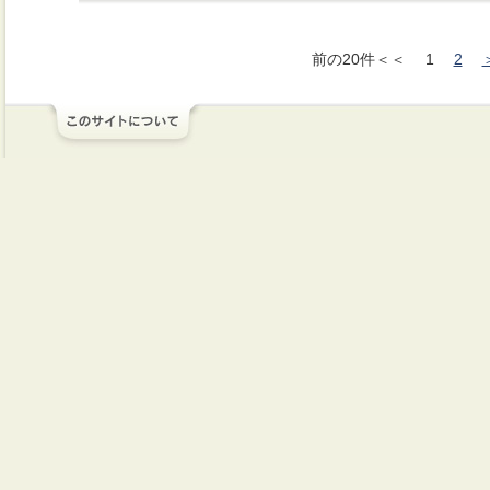
前の20件＜＜
1
2