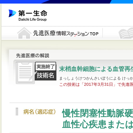
末梢血幹細胞による血管再
まっしょうけつかんさいぼうによる けっ
この技術は「2017年3月31日」で先
慢性閉塞性動脈
血性心疾患また