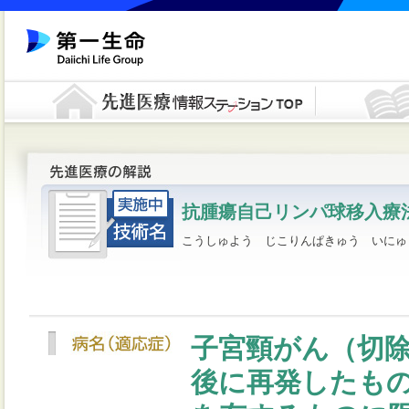
抗腫瘍自己リンパ球移入療
こうしゅよう じこりんぱきゅう いにゅ
子宮頸がん（切
後に再発したも