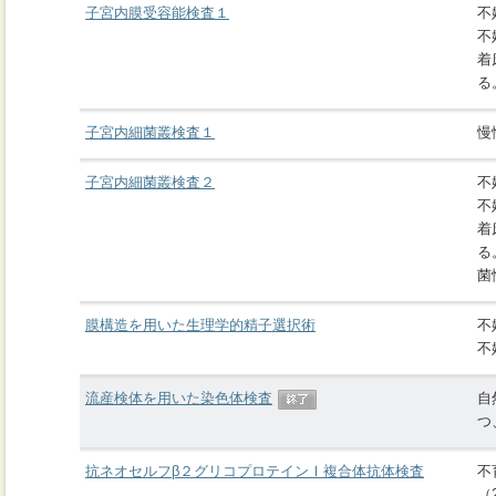
子宮内膜受容能検査１
不
不
着
る
子宮内細菌叢検査１
慢
子宮内細菌叢検査２
不
不
着
る
菌
膜構造を用いた生理学的精子選択術
不
不
流産検体を用いた染色体検査
自
つ
抗ネオセルフβ２グリコプロテインⅠ複合体抗体検査
不
（