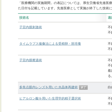
「医療機関の実施期間」の表記については、厚生労働省先進医
た日付を記載しています。先進医療として実施が終了した技術
技術名
適
子宮内膜刺激術
不
不
タイムラプス撮像法による受精卵・胚培養
不
不
子宮内膜擦過術
不
不
着
る
多焦点眼内レンズを用いた水晶体再建術
白
ヒアルロン酸を用いた生理学的精子選択術
不
不