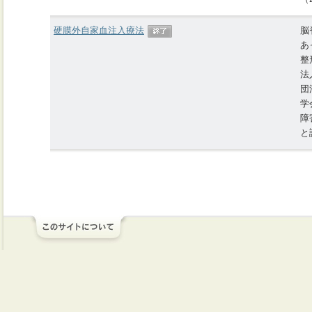
硬膜外自家血注入療法
脳
あ
整
法
団
学
障
と