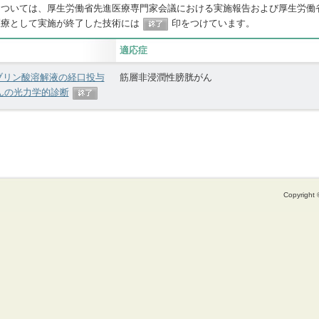
については、厚生労働省先進医療専門家会議における実施報告および厚生労働
医療として実施が終了した技術には
印をつけています。
適応症
ブリン酸溶解液の経口投与
筋層非浸潤性膀胱がん
んの光力学的診断
Copyright ©