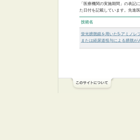
「医療機関の実施期間」の表記
た日付を記載しています。先進
技術名
蛍光膀胱鏡を用いた5-アミノレ
または経尿道投与による膀胱が