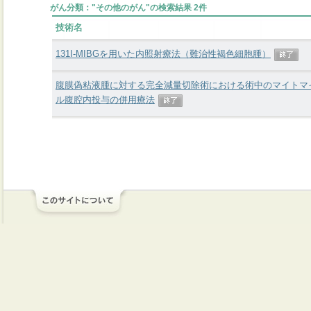
がん分類："その他のがん"の検索結果 2件
技術名
131I-MIBGを用いた内照射療法（難治性褐色細胞腫）
腹膜偽粘液腫に対する完全減量切除術における術中のマイトマ
ル腹腔内投与の併用療法