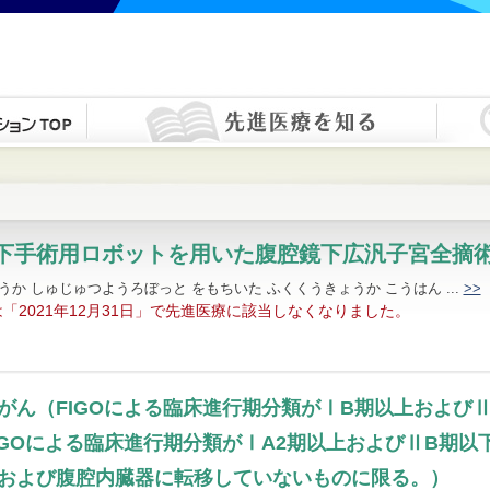
下手術用ロボットを用いた腹腔鏡下広汎子宮全摘
うか しゅじゅつようろぼっと をもちいた ふくくうきょうか こうはん ...
>>
「2021年12月31日」で先進医療に該当しなくなりました。
がん（FIGOによる臨床進行期分類がⅠB期以上および
IGOによる臨床進行期分類がⅠA2期以上およびⅡB期
および腹腔内臓器に転移していないものに限る。）