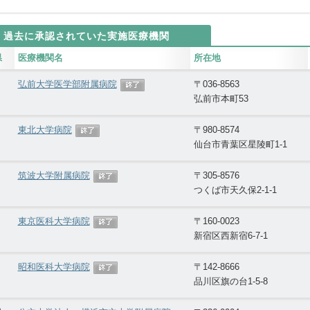
過去に承認されていた実施医療機関
県
医療機関名
所在地
弘前大学医学部附属病院
〒036-8563
弘前市本町53
東北大学病院
〒980-8574
仙台市青葉区星陵町1-1
筑波大学附属病院
〒305-8576
つくば市天久保2-1-1
東京医科大学病院
〒160-0023
新宿区西新宿6-7-1
昭和医科大学病院
〒142-8666
品川区旗の台1-5-8