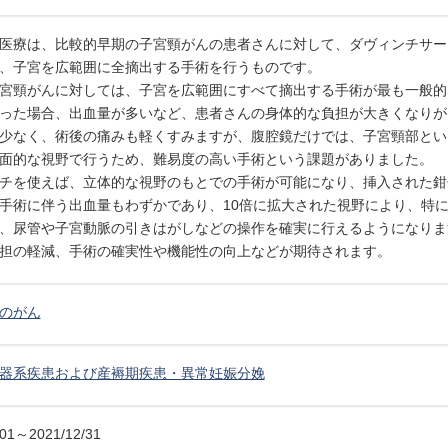
医療は、比較的早期の子宮頸がんの患者さんに対して、ダヴィンチサー
、子宮を広範囲に全摘出する手術を行うものです。
宮頸がんに対しては、子宮を広範囲にすべて摘出する手術が最も一般的
った場合、出血量が多いなど、患者さんの身体的な負担が大きくなりが
少なく、術後の痛みも軽くすみますが、腹腔鏡だけでは、子宮頸部とい
面的な視野で行うため、難易度の高い手術という課題がありました。
チを使えば、立体的な視野のもとでの手術が可能になり、挿入された鉗
手術に伴う出血量もわずかであり、10倍に拡大された視野により、特
、尿管や子宮動脈の引きはがしなどの操作を確実に行えるようになりま
担の軽減、手術の確実性や機能性の向上などが期待されます。
のがん
器系疾患および産褥期疾患・異常妊娠分娩
/01～2021/12/31