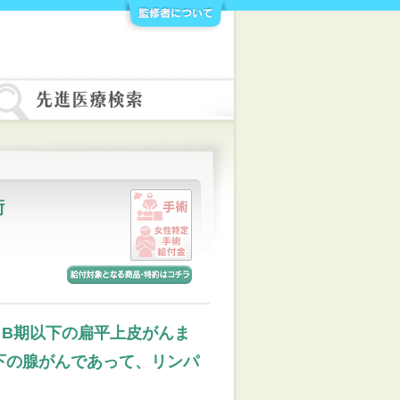
術
ⅡB期以下の扁平上皮がんま
以下の腺がんであって、リンパ