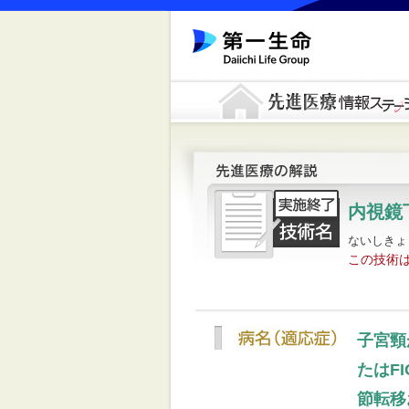
内視鏡
ないしきょ
この技術は
子宮頸
たはF
節転移