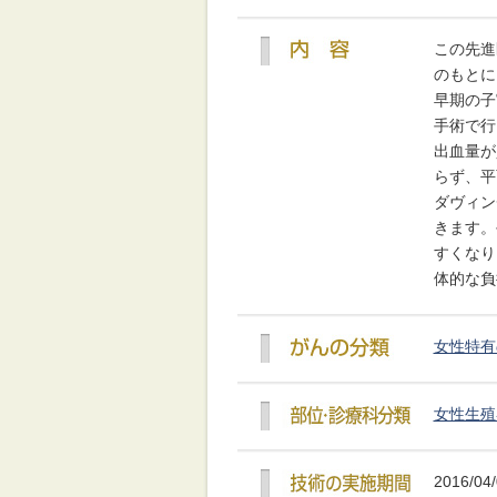
この先進
のもとに
早期の子
手術で行
出血量が
らず、平
ダヴィン
きます。
すくなり
体的な負
女性特有
女性生殖
2016/04