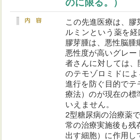
のに限る。）
この先進医療は、膠
ルミンという薬を経
膠芽腫は、悪性脳腫
悪性度が高いグレー
者さんに対しては、
のテモゾロミドによ
進行を防ぐ目的でテ
療法）のが現在の標
いえません。
2型糖尿病の治療薬
常の治療実施後も残
出す細胞）に作用し