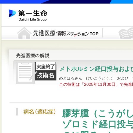
メトホルミン経口投与およ
めとほるみん けいこうとうよ および て
この技術は「2025年11月30日」で
膠芽腫（こうが
ゾロミド経口投