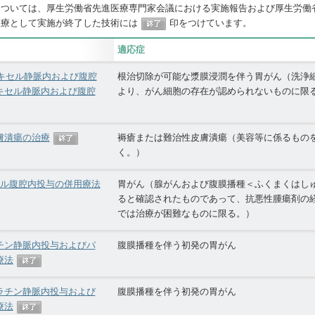
については、厚生労働省先進医療専門家会議における実施報告および厚生労働
医療として実施が終了した技術には
印をつけています。
適応症
タキセル静脈内および腹腔
根治切除が可能な漿膜浸潤を伴う胃がん（洗浄
キセル静脈内および腹腔
より、がん細胞の存在が認められないものに限
膚潰瘍の治療
褥瘡または難治性皮膚潰瘍（美容等に係るもの
く。）
キセル腹腔内投与の併用療法
胃がん（腺がんおよび腹膜播種＜ふくまくはし
ると確認されたものであって、抗悪性腫瘍剤の
では治療が困難なものに限る。）
チン静脈内投与およびパ
腹膜播種を伴う初発の胃がん
療法
ラチン静脈内投与および
腹膜播種を伴う初発の胃がん
療法