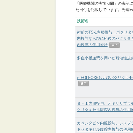
「医療機関の実施期間」の表記
た日付を記載しています。先進
技術名
術前のTS-1内服投与、パクリ
内投与ならびに術後のパクリタ
内投与の併用療法
多血小板血漿を用いた難治性皮
ｍFOLFOX6およびパクリタ
Ｓ－１内服投与、オキサリプラ
クリタキセル腹腔内投与の併用
カペシタビン内服投与、シスプ
ドセタキセル腹腔内投与の併用