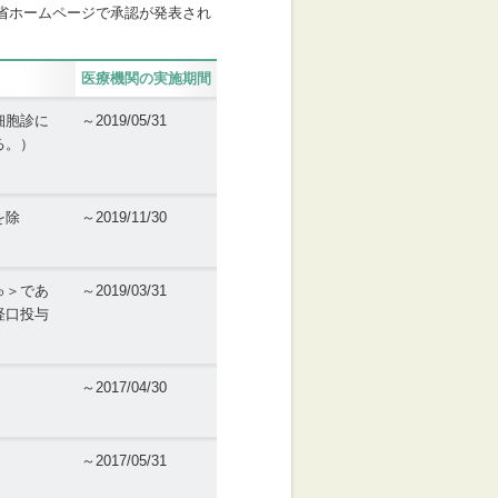
省ホームページで承認が発表され
医療機関の実施期間
細胞診に
～2019/05/31
る。）
を除
～2019/11/30
ゅ＞であ
～2019/03/31
経口投与
～2017/04/30
～2017/05/31