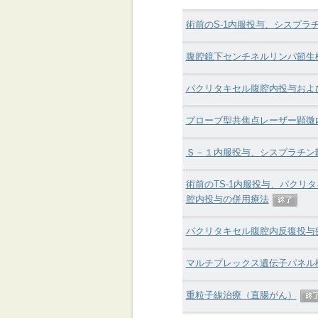
術前のS-1内服投与、シスプ
腹腔鏡下センチネルリンパ節生
パクリタキセル腹腔内投与およ
プローブ型共焦点レーザー顕微
Ｓ－１内服投与、シスプラチン
術前のTS-1内服投与、パク
腔内投与の併用療法
パクリタキセル腹腔内反復投与
マルチプレックス遺伝子パネル
重粒子線治療（直腸がん）