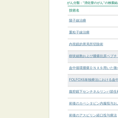
がん分類："消化管のがん"の検索結果
技術名
陽子線治療
重粒子線治療
内視鏡的胃局所切除術
樹状細胞および腫瘍抗原ペプチ
血中循環腫瘍ＤＮＡを用いた微
FOLFOX6単独療法における血
腹腔鏡下センチネルリンパ節生
術後のカペシタビン内服投与お
術後のアスピリン経口投与療法