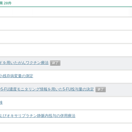
 28件
ドを用いたがんワクチン療法
小残存病変量の測定
中5-FU濃度モニタリング情報を用いた5-FU投与量の決定
検
よびオキサリプラチン静脈内投与の併用療法