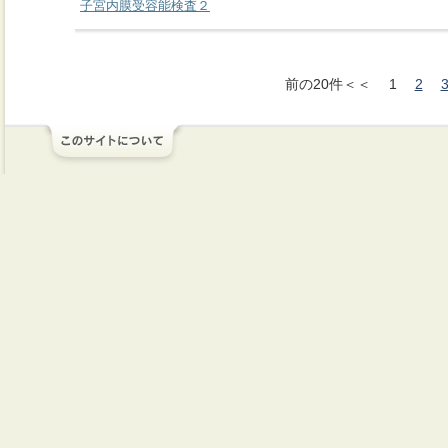
子宮内膜受容能検査２
前の20件＜＜
1
2