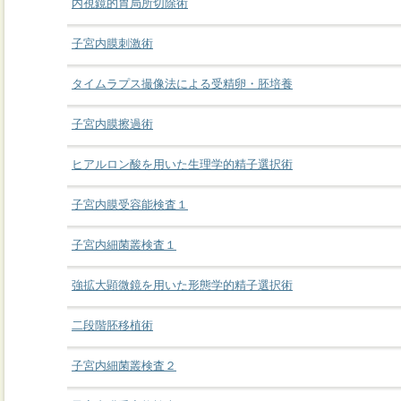
内視鏡的胃局所切除術
子宮内膜刺激術
タイムラプス撮像法による受精卵・胚培養
子宮内膜擦過術
ヒアルロン酸を用いた生理学的精子選択術
子宮内膜受容能検査１
子宮内細菌叢検査１
強拡大顕微鏡を用いた形態学的精子選択術
二段階胚移植術
子宮内細菌叢検査２