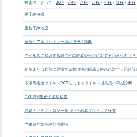
技術名
[ すべて・
あ行
・
か行
・
さ行
・
た行
・
な行
・
は行
・
ま行
陽子線治療
重粒子線治療
家族性アルツハイマー病の遺伝子診断
ウイルスに起因する難治性の眼感染疾患に対する迅速診断（Ｐ
細菌または真菌に起因する難治性の眼感染疾患に対する迅速診
多項目迅速ウイルスPCR法によるウイルス感染症の早期診断
CYP2D6遺伝子多型検査
糖鎖ナノテクノロジーを用いた高感度ウイルス検査
内視鏡的憩室隔壁切開術